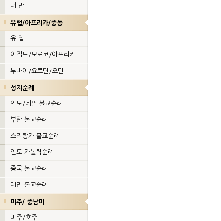
대 만
유럽/아프리카/중동
유 럽
이집트/모로코/아프리카
두바이/요르단/오만
성지순례
인도/네팔 불교순례
부탄 불교순례
스리랑카 불교순례
인도 카톨릭순례
중국 불교순례
대만 불교순례
미주/ 중남미
미주/호주