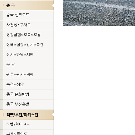
중 국
중국 실크로드
사천성*구채구
장강삼협*호북*호남
상해*절강*강서*복건
산서*하남*서안
운 남
귀주*광서*계림
북경*심양
중국 문화탐방
중국 부산출발
티벳/부탄/파키스탄
티벳/차마고도
부 탄/동인도