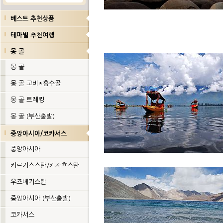
베스트 추천상품
테마별 추천여행
몽 골
몽 골
몽 골 고비*흡수골
몽 골 트레킹
몽 골 (부산출발)
중앙아시아/코카서스
중앙아시아
키르기스스탄/카자흐스탄
우즈베키스탄
중앙아시아 (부산출발)
코카서스