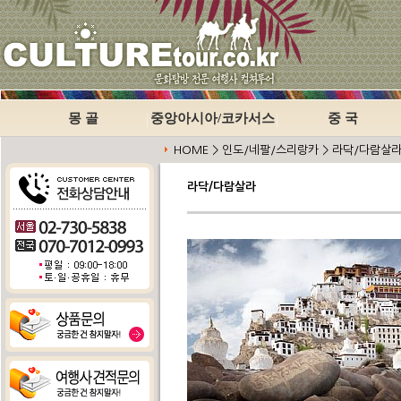
몽 골
중앙아시아/코카서스
중 국
HOME > 인도/네팔/스리랑카 > 라닥/다람살
라닥/다람살라