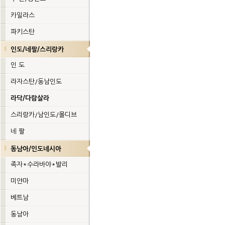
카일라스
파키스탄
인도/네팔/스리랑카
인 도
라자스탄/동남인도
라닥/다람살라
스리랑카/남인도/몰디브
네 팔
동남아/인도네시아
족자*수라바야*발리
미얀마
베트남
동남아