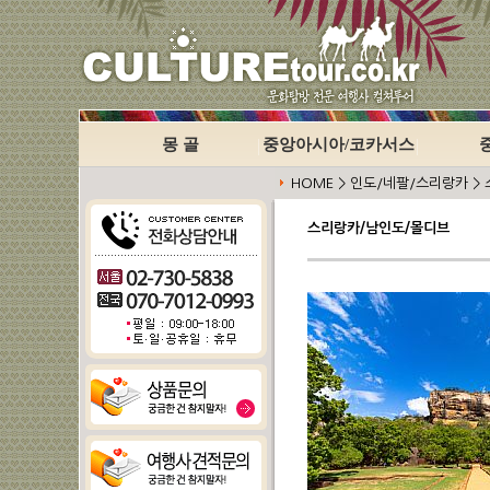
몽 골
중앙아시아/코카서스
HOME > 인도/네팔/스리랑카 
스리랑카/남인도/몰디브