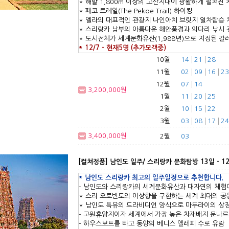
* 해발 1,800m 이상의 고산지대에 광활하게 펼쳐진
* 페코 트레일(The Pekoe Trail) 하이킹
* 엘라의 대표적인 관광지 나인아치 브릿지 열차탑승 
* 스리랑카 남부의 아름다운 해안풍경과 외다리 낚시 
* 도시전체가 세계문화유산(1,988년)으로 지정된 갈
* 12/7 - 현재5명 (추가모객중)
10월
14
21
28
11월
02
09
16
23
12월
07
14
3,200,000원
1월
11
20
25
2월
10
15
22
3월
03
08
17
24
3,400,000원
2월
03
[컬쳐정품] 남인도 일주/ 스리랑카 문화탐방 13일 - 12
* 남인도 스리랑카 최고의 일주일정으로 추천합니다.
- 남인도와 스리랑카의 세계문화유산과 대자연의 체험
* 스리 오로빈도의 이상향을 구현하는 세계 최대의 
* 남인도 특유의 드라비디언 양식으로 마두라이의 상
- 고원휴양지이자 세계에서 가장 높은 차재배지 문나르
- 하우스보트를 타고 동양의 베니스 엘레피 수로 유람