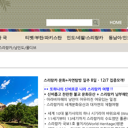
중 국
티벳/부탄/파키스탄
인도/네팔/스리랑카
동남아/
> 스리랑카/남인도/몰디브
스리랑카 문화+자연탐방 일주 8일 - 12/7 집중모객!
** 또하나의 신비로운 나라 스리랑카 여행 !!
* 신비롭고 찬란한 불교 문화유산 + 스리랑카 남부해
- 아라비아해의 낭만이 어우러진 여유있는 일정.
- 스리랑카의 세계문화유산과 대자연의 체험여행
* 세계 10대 불가사의의 하나 시기리야 바위요새 (World
* 11세기부터 13세기까지 스리랑카의 수도였던 폴론
* 스리랑카 국보1호 불치사(World Heritage)방문