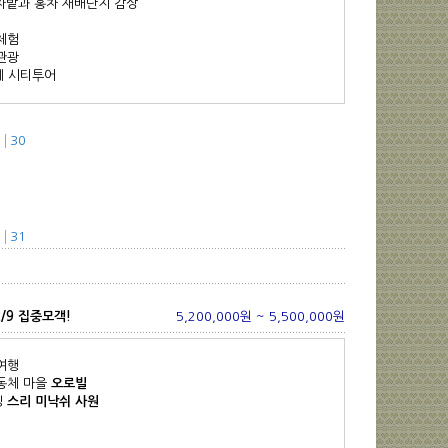
 차밭과 홍차 재배단지 감상
체험
관광
레 시티투어
30
31
/9 집중모객!
5,200,000원 ~ 5,500,000원
여행
공동체 마을
오로빌
징
스리 미낙쉬 사원