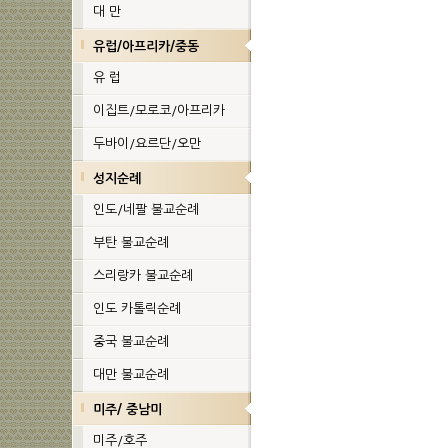
대 만
유럽/아프리카/중동
유 럽
이집트/모로코/아프리카
두바이/요르단/오만
성지순례
인도/네팔 불교순례
부탄 불교순례
스리랑카 불교순례
인도 카톨릭순례
중국 불교순례
대만 불교순례
미주/ 중남미
미주/호주