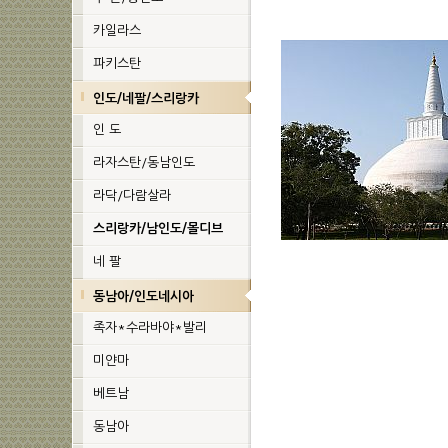
카일라스
파키스탄
인도/네팔/스리랑카
인 도
라자스탄/동남인도
라닥/다람살라
스리랑카/남인도/몰디브
네 팔
동남아/인도네시아
족자*수라바야*발리
미얀마
베트남
동남아