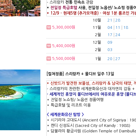
- 스리랑카
전통 민속쇼
관람
*
전일정 특급호텔
사용,
전일정 노옵션/ 노쇼핑 정품
* 12/9 - 현재5명 (추가모객중) - 여성 1분 룸조인 가
10월
21
28
5,300,000원
11월
04
11
18
2월
17
24
12월
09
5,400,000원
2월
03
5,500,000원
1월
20
27
[컬쳐정품] 스리랑카 + 몰디브 일주 13일
* 신밧드가 발견한 보물섬, 스리랑카
&
남국의 태양, 
- 스리랑카의 찬란한 세계문화유산과 대자연의 감동 + 
- 세계적인 휴양지 몰디브에서의 여유로운 휴양 (몰디브
* 전일정 노쇼핑/ 노옵션 정품여행
* 특급호텔 및 리조트 이용
< 세계문화유산 탐방 >
* 시기리야 고대도시 (Ancient City of Sigiriya : 19
* 캔디 신성도시 (Sacred City of Kandy : 1988)
* 담불라의 황금사원 (Golden Temple of Dambulla 