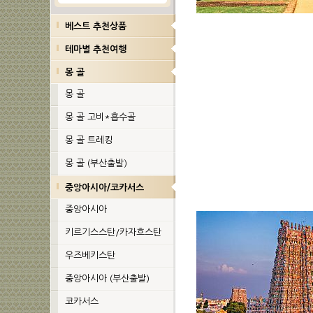
베스트 추천상품
테마별 추천여행
몽 골
몽 골
몽 골 고비*흡수골
몽 골 트레킹
몽 골 (부산출발)
중앙아시아/코카서스
중앙아시아
키르기스스탄/카자흐스탄
우즈베키스탄
중앙아시아 (부산출발)
코카서스