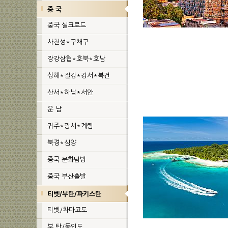
중 국
중국 실크로드
사천성*구채구
장강삼협*호북*호남
상해*절강*강서*복건
산서*하남*서안
운 남
귀주*광서*계림
북경*심양
중국 문화탐방
중국 부산출발
티벳/부탄/파키스탄
티벳/차마고도
부 탄/동인도