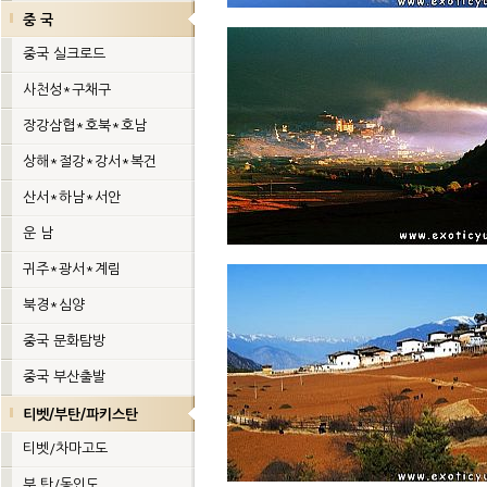
중 국
중국 실크로드
사천성*구채구
장강삼협*호북*호남
상해*절강*강서*복건
산서*하남*서안
운 남
귀주*광서*계림
북경*심양
중국 문화탐방
중국 부산출발
티벳/부탄/파키스탄
티벳/차마고도
부 탄/동인도