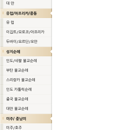
대 만
유럽/아프리카/중동
유 럽
이집트/모로코/아프리카
두바이/요르단/오만
성지순례
인도/네팔 불교순례
부탄 불교순례
스리랑카 불교순례
인도 카톨릭순례
중국 불교순례
대만 불교순례
미주/ 중남미
미주/호주