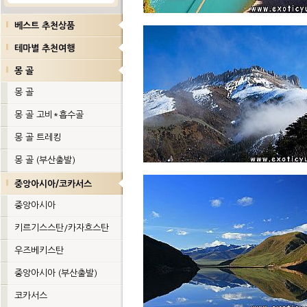
베스트 추천상품
테마별 추천여행
몽 골
몽 골
몽 골 고비*흡수골
몽 골 트레킹
몽 골 (부산출발)
중앙아시아/코카서스
중앙아시아
키르기스스탄/카자흐스탄
우즈베키스탄
중앙아시아 (부산출발)
코카서스