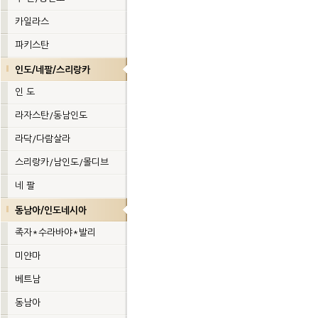
카일라스
파키스탄
인도/네팔/스리랑카
인 도
라자스탄/동남인도
라닥/다람살라
스리랑카/남인도/몰디브
네 팔
동남아/인도네시아
족자*수라바야*발리
미얀마
베트남
동남아