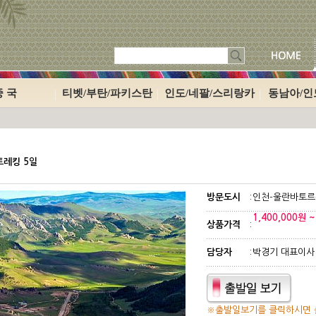
중 국
티벳/부탄/파키스탄
인도/네팔/스리랑카
동남아/
트레킹 5일
방문도시
:
인천-울란바토르
1,400,000원 ~
상품가격
:
담당자
:
박경기 대표이사
※출발일보기를 클릭하시면 