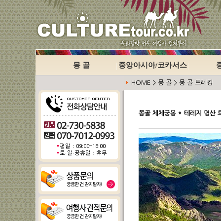
몽 골
중앙아시아/코카서스
HOME > 몽 골 > 몽 골 트레킹
몽골 체체궁봉 * 테레지 명산 