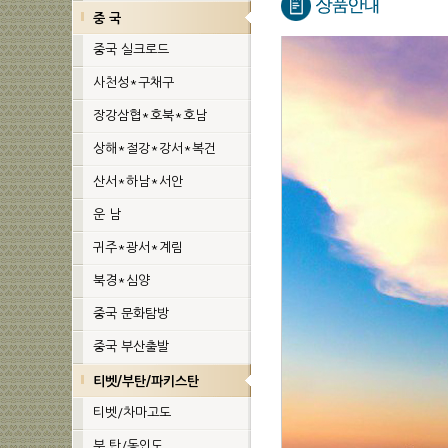
중 국
중국 실크로드
사천성*구채구
장강삼협*호북*호남
상해*절강*강서*복건
산서*하남*서안
운 남
귀주*광서*계림
북경*심양
중국 문화탐방
중국 부산출발
티벳/부탄/파키스탄
티벳/차마고도
부 탄/동인도