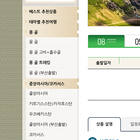
베스트 추천상품
테마별 추천여행
몽 골
몽 골
몽 골 고비*흡수골
몽 골 트레킹
몽 골 (부산출발)
중앙아시아/코카서스
중앙아시아
키르기스스탄/카자흐스탄
우즈베키스탄
일정
상품 설명
중앙아시아 (부산출발)
코카서스