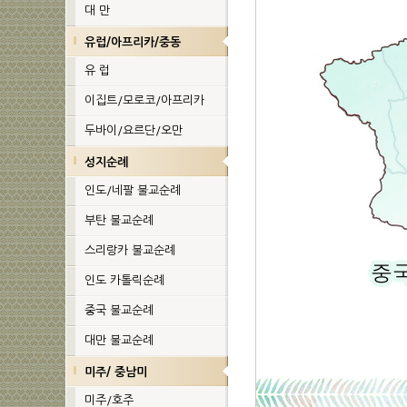
대 만
유럽/아프리카/중동
유 럽
이집트/모로코/아프리카
두바이/요르단/오만
성지순례
인도/네팔 불교순례
부탄 불교순례
스리랑카 불교순례
인도 카톨릭순례
중국 불교순례
대만 불교순례
미주/ 중남미
미주/호주