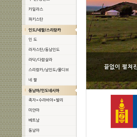
카일라스
파키스탄
인도/네팔/스리랑카
인 도
라자스탄/동남인도
라닥/다람살라
스리랑카/남인도/몰디브
네 팔
동남아/인도네시아
족자*수라바야*발리
미얀마
베트남
동남아