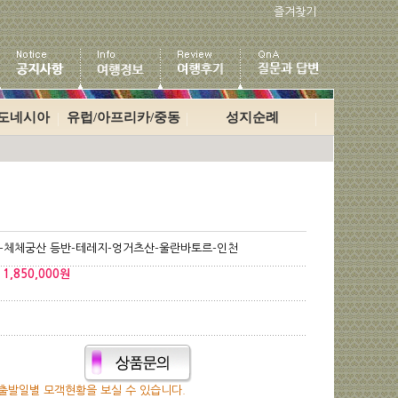
즐겨찾기
인도네시아
유럽/아프리카/중동
성지순례
-체체궁산 등반-테레지-엉거츠산-울란바토르-인천
 1,850,000원
출발일별 모객현황을 보실 수 있습니다.