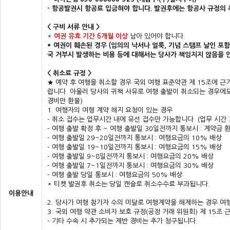
- 항공발권시 항공료 입금혀야 합니다. 발권후에는 항공사 규정의 
< 구비 서류 안내 >
*
여권 유효 기간 6개월 이상
남아 있어야 합니다.
* 여권이 훼손된 경우 (임의의 낙서나 얼룩, 기념 스탬프 날인 포
국 거부시 발생하는 비용 등에 대해서는 당사가 책임지지 않음을 
< 취소료 규정 >
★ 예약 후 여행을 취소할 경우 국외 여행 표준약관 제 15조에 
랍니다. 아울러 당사의 귀책 사유로 여행 출발이 취소되는 경우에도 
경비만 환불)
1. 여행자의 여행 계약 해지 요청이 있는 경우
- 취소 접수는 업무시간 내에 유선 접수만 가능합니다. (업무 시간 : 월
- 여행 출발 확정 후 ~ 여행 출발일 30일전까지 통보시 : 계약금 
- 여행 출발일 29~20일전까지 통보시 : 여행요금의 10% 배상
- 여행 출발일 19~10일전까지 통보시 : 여행요금의 15% 배상
- 여행 출발일 9~8일전까지 통보시 : 여행요금의 20% 배상
- 여행 출발일 7~1일전까지 통보시 : 여행요금의 30% 배상
- 여행 출발 당일 통보시 : 여행요금의 50% 배상
* 티켓 발권후 취소는 당일 캔슬로 취소수수료 부과됩니다.
이용안내
2. 당사가 여행 참가자 수의 미달로 여행계약을 해제하는 경우 여
3. 국외 여행 약관 소비자 보호 규정(공정 거래 위원회) 제 15조 
- 기타 수속 시 추가되는 제반 경비는 추가 청구됩니다.