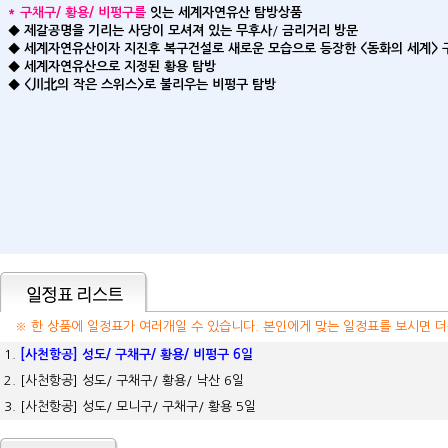
*
구채구/ 황용/ 비펑구를
잇는 세계자연유산 탐방상품
◆
제갈공명을 기리는 사당이 모셔져 있는 무후사
/
금리거리 방문
◆ 세계자연유산이자 지진후 복구건설로 새로운 모습으로 등장한 <동화의 세계> 
◆
세계자연유산으로 지정된 황용 탐방
◆
<川北의 작은 스위스>로 불리우는 비펑구 탐방
※ 한 상품에 일정표가 여러개일 수 있습니다. 본인에게 맞는 일정표를 보시면 더
1.
[사천항공] 성도/ 구채구/ 황용/ 비펑구 6일
2.
[사천항공] 성도/ 구채구/ 황용/ 낙산 6일
3.
[사천항공] 성도/ 모니구/ 구채구/ 황용 5일