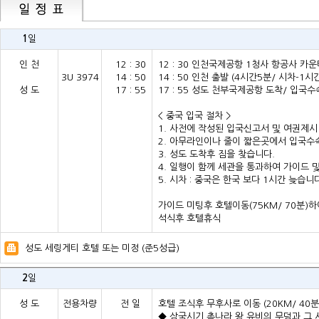
1
일
인 천
12 : 30
12 : 30 인천국제공항 1청사 항공사 카
3U 3974
14 : 50
14 : 50 인천 출발 (4시간5분/ 시차-1시
성 도
17 : 55
17 : 55 성도 천부국제공항 도착/ 입국수
< 중국 입국 절차 >
1. 사전에 작성된 입국신고서 및 여권제시
2. 아무라인이나 줄이 짧은곳에서 입국수
3. 성도 도착후 짐을 찾습니다.
4. 일행이 함께 세관을 통과하여 가이드 및
5. 시차 : 중국은 한국 보다 1시간 늦습니
가이드 미팅후
호텔이동(75KM/ 70분)
석식후 호텔휴식
성도 세링게티 호텔 또는 미정 (준5성급)
2
일
성 도
전용차량
전 일
호텔 조식후 무후사로 이동 (20KM/ 40분
◆ 삼국시기 촉나라 왕 유비의 무덤과 그