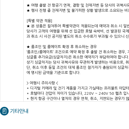
★ 여행 출발 전 항공기 연착, 결항 및 천재지변 등 당사의 귀책
★ 행사 진행 중 천재지변 및 불가피한 상황 발생으로 소요되는 
[특별 약관 적용]
★ 본 상품은 컬쳐투어 특별약관이 적용되는데 예약과 취소 시 일
당사가 고객의 여행을 위해 선 입금한 호텔 숙박비, 선 발권된 국
과 취소 시 사전 공지된 별도의 취소 수수료가 부과될 수 있으니 
★
룸조인 및 룸메이트 확정 후 취소하는 경우
‘룸조인/룸메이트’ 조건으로 예약 확정 후 출발 전 취소하는 경우
싱글룸 추가요금(싱글차지)은 취소한 예약자가 부담하여야 합니다
상기 싱글차지는 당사 귀책사유와 무관하게 발생하는 비용으로, 취
단, 취소 이후 동일 조건의 대체 룸조인 참가자가 충원되어 싱글
에 명시된 금액을 기준으로 합니다.
> 여행시 주의사항 <
* 디지털 카메라 및 전기 제품을 가지고 가실때는 프리볼트 아답터
* 호텔마다 전압이 차이가 있습니다, 220V ~ 240V 50 헬츠 입
* 현지 항공 구간이나 열차의 경우 연착, 취소, 지연되는 경우가 