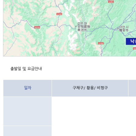
출발일 및 요금안내
일자
구채구/ 황용/ 비펑구