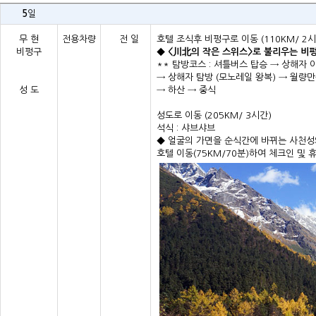
5
일
무 현
전용차량
전 일
호텔 조식후 비펑구로 이동 (110KM/ 2시
비펑구
◆
<川北의 작은 스위스>로 불리우는 비펑구
** 탐방코스 :
셔틀버스 탑승
→
상해자 
→
상해자 탐방 (모노레일 왕복)
→
월량만
성 도
→
하산
→
중식
성도로 이동 (205KM/ 3시간)
석식 : 샤브샤브
◆
얼굴의 가면을 순식간에 바뀌는 사천성
호텔 이동(75KM/70분)하여 체크인 및 