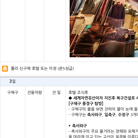
폴리 신구채 호텔 또는 미정 (준5성급)
3
일
구채구
전용차량
전 일
호텔 조식후
◆ 세계자연유산이자 지진후 복구건설로 새
[구채구 풍경구 탐방]
- 구채구의 물을 보면 천하의 물이 눈에 
- 구채구는
측사와구
,
일측구
,
수정구
3개
* 측사와구
- 측사와구의 주요 볼거리는 장해와 오채지
을 머리에 이고 있는 고산이 절경을 이룬다