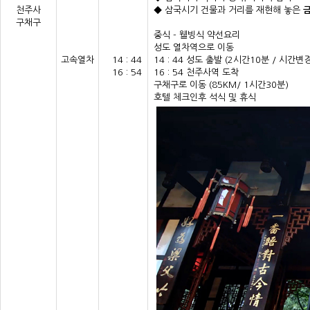
천주사
◆ 삼국시기 건물과 거리를 재현해 놓은
금
구채구
중식 - 웰빙식 약선요리
성도 열차역으로 이동
고속열차
14 : 44
14 : 44 성도 출발 (2시간10분 / 시간변
16 : 54
16 : 54 천주사역 도착
구채구로 이동 (85KM/ 1시간30분)
호텔 체크인후 석식 및 휴식