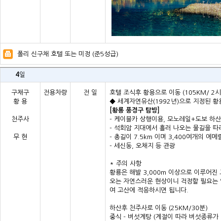
폴리 신구채 호텔 또는 미정 (준5성급)
4
일
구채구
전용차량
전 일
호텔 조식후 황용으로 이동 (105KM/ 2
황 용
◆ 세계자연유산(1992년)으로 지정된 황용
[황룡 풍경구 탐방]
천주사
- 케이블카 상행이용, 모노레일+도보 하산
- 석회암 지대에서 흘러 나오는 물길을 
무 현
- 총길이 7.5km 이며 3,400여개의 
- 세신동, 오채지 등 관광
* 주의 사항
황룡은 해발 3,000m 이상으로 이루어
오는 자연스러운 현상이니 걱정할 필요는 
여 고산에 적응하시면 됩니다.
하산후 천주사로 이동 (25KM/30분)
중식 - 버섯계탕 (계절이 따라 버섯종류가 