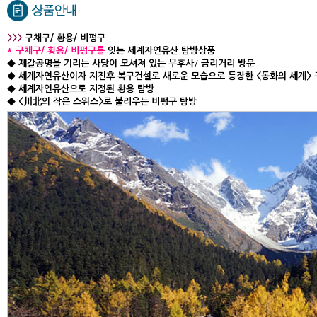
>>>
구채구/ 황용/ 비펑구
*
구채구/ 황용/ 비펑구를
잇는 세계자연유산 탐방상품
◆
제갈공명을 기리는 사당이 모셔져 있는 무후사
/
금리거리 방문
◆ 세계자연유산이자 지진후 복구건설로 새로운 모습으로 등장한 <동화의 세계>
◆
세계자연유산으로 지정된 황용 탐방
◆
<川北의 작은 스위스>로 불리우는 비펑구 탐방