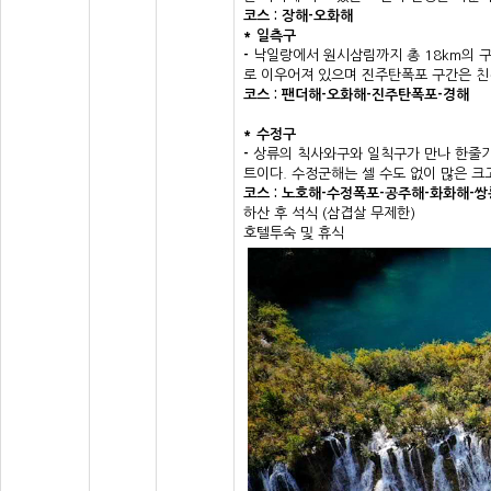
코스
:
장해
-
오화해
*
일측구
-
낙일랑에서 원시삼림까지 총 18km의 구간
로 이우어져 있으며 진주탄폭포 구간은 친
코스
:
팬더해
-
오화해
-
진주탄폭포
-
경해
* 수정구
-
상류의 칙사와구와 일칙구가 만나 한줄기
트이다. 수정군해는 셀 수도 없이 많은 
코스
:
노호해
-
수정폭포
-
공주해
-
화화해
-
쌍
하산 후 석식 (삼겹살 무제한)
호텔투숙 및 휴식