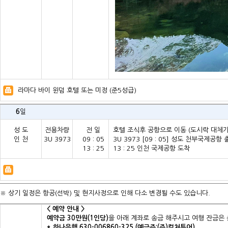
라마다 바이 윈덤 호텔 또는 미정 (준5성급)
6
일
성 도
전용차량
전 일
호텔 조식후 공항으로 이동 (도시락 대체가능
인 천
3U 3973
09 : 05
3U 3973 [09 : 05] 성도 천부국제공항
13 : 25
13 : 25 인천 국제공항 도착
※ 상기 일정은 항공(선박) 및 현지사정으로 인해 다소 변경될 수도 있습니다.
< 예약 안내 >
예약금 30만원(1인당)
을 아래 계좌로 송금 해주시고 여행 잔금은 
* 하나은행 630-006860-325 (예금주:(주)컬쳐투어)