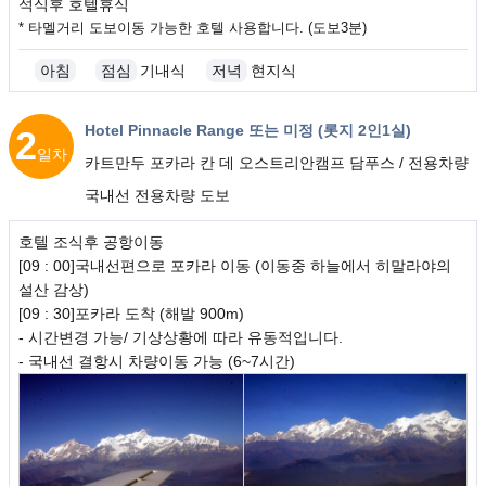
석식후 호텔휴식
* 타멜거리 도보이동 가능한 호텔 사용합니다. (도보3분)
아침
점심
기내식
저녁
현지식
Hotel Pinnacle Range 또는 미정 (롯지 2인1실)
2
일차
카트만두 포카라 칸 데 오스트리안캠프 담푸스 / 전용차량
국내선 전용차량 도보
호텔 조식후 공항이동
[09 : 00]국내선편으로 포카라 이동 (이동중 하늘에서 히말라야의
설산 감상)
[09 : 30]포카라 도착 (해발 900m)
- 시간변경 가능/ 기상상황에 따라 유동적입니다.
- 국내선 결항시 차량이동 가능 (6~7시간)