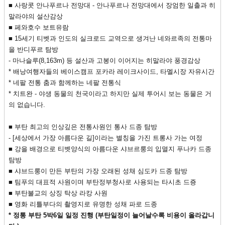
■ 사랑콧 안나푸르나 전망대
- 안나푸르나 전망대에서 장엄한 일출과 히
말라야의 설산감상
■ 페와호수 보트유람
■
15세기 티벳과 인도의 실크로드 교역으로 생겨난 네와르족의 전통마
을
반디푸르 탐방
- 마나슬루(8,163m) 등 설산과 고봉이 이어지는 히말라야 풍경감상
* 배낭여행자들의 베이스캠프 포카라 레이크사이드, 타멜시장 자유시간
* 네팔 전통 춤과 함께하는 네팔 전통식
* 치트완 -
야생 동물의
천국이
라고 하지만 실제 투어시 보는 동물은 거
의 없습니다.
■
부탄 최고의 인상깊은 전통사원인 통사 드종 탐방
- [세상에서 가장 아름다운 길]이라는 별칭을 가진 트롱사 가는 여정
■
강을 배경으로 티벳양식의 아름다운 샤브르룽의 입멸지 푸나카 드종
탐방
■
샤브드룽이 만든 부탄의 가장 오래된 성채 심도카 드종 탐방
■
팀푸의 대표적 사원이며 부탄정부청사로 사용되는 타시초 드죵
■
부탄불교의 상징 탁상 라캉 사원
■
영화 리틀부다의 촬영지로 유명한 성채 파로 드종
* 정통 부탄 5박6일 일정 진행 (부탄일정이 늘어날수록 비용이 올라갑니