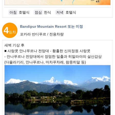
아침
호텔식
점심
한식
저녁
호텔식
Bandipur Mountain Resort 또는 미정
4
일차
포카라 반디푸르 / 전용차량
새벽 기상 후
■ 사랑콧 안나푸르나 전망대 - 황홀한 신의정원 사랑콧
- 안나푸르나 전망대에서 장엄한 일출과 히말라야의 설산감상
(다울라기리, 안나푸르나, 마차푸차레, 람중히말 등)