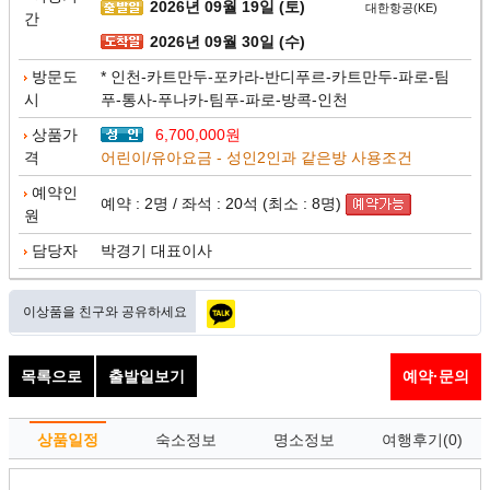
2026년 09월 19일 (토)
대한항공(KE)
간
2026년 09월 30일 (수)
방문도
* 인천-카트만두-포카라-반디푸르-카트만두-파로-팀
시
푸-통사-푸나카-팀푸-파로-방콕-인천
상품가
6,700,000원
격
어린이/유아요금 - 성인2인과 같은방 사용조건
예약인
예약 : 2명 / 좌석 : 20석 (최소 : 8명)
원
담당자
박경기 대표이사
이상품을 친구와 공유하세요
목록으로
출발일보기
예약·문의
상품일정
숙소정보
명소정보
여행후기(0)
여행정보
예약문의