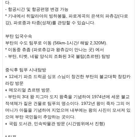
다.
- 항공시간 및 항공편명 변경 가능
* 기내에서 히말라야의 빙하봉들, 파로계곡의 은색의 파츄강(다로
강), 파로종과 타종(성채)를 관망할 수 있습니다.
부탄 입국수속
부탄의 수도 팀푸로 이동 (56km-1시간/ 해발 2,320M).
* 이동중 츄좀 (파로츄강과 왕츄강이 만나는 곳) 에서
- 부탄, 티벳, 네팔 양식의 조화된 3국 불탑(쵸르텐) 탐방
중식후 팀푸 시내탐방
◐ 12세기 파죠 드럭곰 싱포 스님이 창건한 부탄의 불교대학 창캉카
라캉 방문
◐ 메모리얼 쵸르텐 방문.
- 부탄의 3대 왕 지그마 도지 왕축을 기념하여 1974년에 세운 불교
적색체가 짙은 건물로 팀푸의 명소이다. 1972년 왕이 죽자 그의 어
머니가 아들을 기념하여 지었으며 내부에는 왕의 사진이 모셔져 있
으며 부탄 국민들이 추앙하는 곳이다.
◐ 국립 도서관, 민속박물관 방문 (시간범위에서 진행)