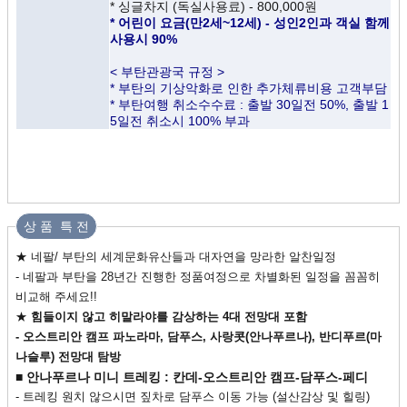
* 싱글차지 (독실사용료) - 800,000원
* 어린이 요금(만2세~12세) - 성인2인과 객실 함께
사용시 90%
< 부탄관광국 규정 >
* 부탄의 기상악화로 인한 추가체류비용 고객부담
* 부탄여행 취소수수료 : 출발 30일전 50%, 출발 1
5일전 취소시 100% 부과
상 품 특 전
★ 네팔/ 부탄의 세계문화유산들과 대자연을 망라한 알찬일정
- 네팔과 부탄을 28년간 진행한 정품여정으로 차별화된 일정을 꼼꼼히
비교해 주세요!!
★
힘들이지 않고 히말라야를 감상하는 4대 전망대 포함
- 오스트리안 캠프 파노라마, 담푸스, 사랑콧(안나푸르나), 반디푸르(마
나슬루) 전망대 탐방
■ 안나푸르나 미니 트레킹 : 칸데-오스트리안 캠프-담푸스-페디
- 트레킹 원치 않으시면 짚차로 담푸스 이동 가능 (설산감상 및 힐링)