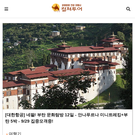
[대한항공] 네팔/ 부탄 문화탐방 12일 - 안나푸르나 미니트레킹+부
탄 5박 - 9/29 집중모객중!
여행기