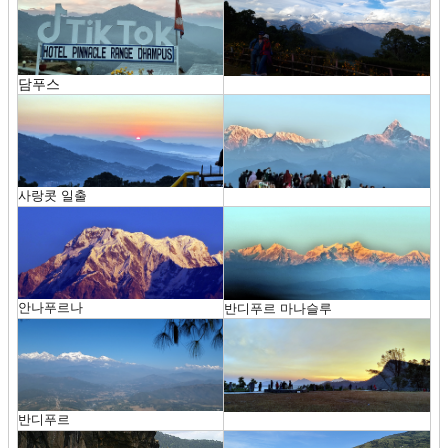
담푸스
사랑콧 일출
안나푸르나
반디푸르 마나슬루
반디푸르