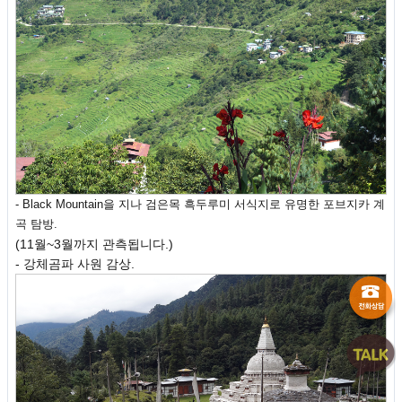
- Black Mountain을 지나 검은목 흑두루미 서식지로 유명한 포브지카 계
곡 탐방.
(11월~3월까지 관측됩니다.)
- 강체곰파 사원 감상.