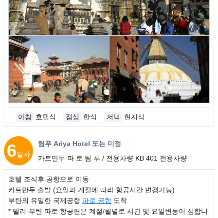
아침
호텔식
점심
한식
저녁
현지식
팀푸 Ariya Hotel 또는 미정
6
일차
카트만두 파 로 팀 푸 / 전용차량 KB 401 전용차량
호텔 조식후 공항으로 이동
카트만두 출발 (요일과 계절에 따라 항공시간 변경가능)
부탄의 유일한 국제공항
파로 공항
도착
* 델리-부탄 파로 항공편은 계절/월별로 시간 및 요일변동이 심합니