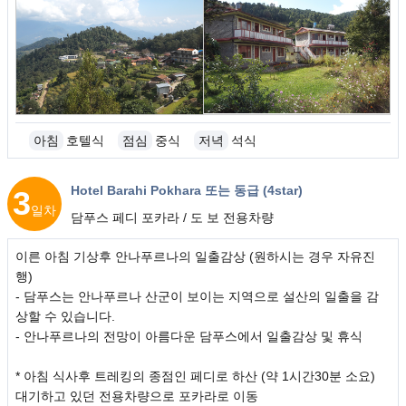
아침
호텔식
점심
중식
저녁
석식
Hotel Barahi Pokhara 또는 동급 (4star)
3
일차
담푸스 페디 포카라 / 도 보 전용차량
이른 아침 기상후 안나푸르나의 일출감상 (원하시는 경우 자유진
행)
- 담푸스는 안나푸르나 산군이 보이는 지역으로 설산의 일출을 감
상할 수 있습니다.
- 안나푸르나의 전망이 아름다운 담푸스에서 일출감상 및 휴식
* 아침 식사후 트레킹의 종점인 페디로 하산 (약 1시간30분 소요)
대기하고 있던 전용차량으로 포카라로 이동