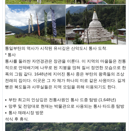
통일부탄의 역사가 시작된 유서깊은 산악도시 통사 도착.
* 통사
통사를 둘러싼 자연경관은 장관을 이룬다. 이 지역의 마을들은 전통
적으로 언덕배기에 나무로 된 지붕을 얹혀 질서 정연한 모습으로 한
폭의 그림 같다. 1648년에 지어진 통사 종은 부탄의 왕족들의 조상
전래의 집이다. 이곳은 그 자 체가 하나의 미로 같은 사원이다. 길게
뻗은 복도들과 사무실들은 지역 모임을 위해 이용되기도 한다.
◐ 부탄 최고의 인상깊은 전통사원인 통사 드종 탐방.(1,648년)
◐ 망루 및 전망대로 현재는 박물관으로 사용되는 통사 타드종 탐방
◐ 통사 재래시장 방문
석식 후 휴식.