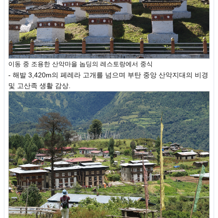
이동 중 조용한 산악마을 놉딩의 레스토랑에서 중식
- 해발 3,420m의 페레라 고개를 넘으며 부탄 중앙 산악지대의 비경
및 고산족 생활 감상.