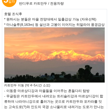
일차
반디푸르 카트만두 / 전용차량
호텔 조식후
* 원하시는 분들은 마을 전망대에서 일출감상 가능 (자유선택)
* 마나슬루(8,163m) 등 설산과 고봉이 이어지는 히말라야 풍경감상
카트만두 이동 (약 4~5시간 소요)
- 이동중 마르상디강과 마을들을 이어주는 흔들다리 탐방
- 무글링은 카트만두에서 내려오는 트리슐리강과 마르상디강이 합
류하여 나라야니강으로 흘러가는 곳으로 카트만두와 포카라를 잇
는 고속도로(?)와 인도의 국경 소나울리로 내려가는 도로가 만나는