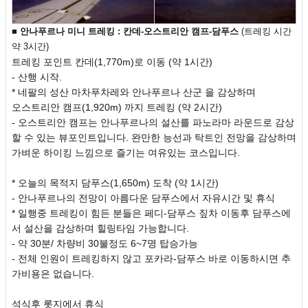
■ 안나푸르나 미니 트레킹 : 칸데-오스트리안 캠프-담푸스
(트레킹 시간
약 3시간)
트레킹 포인트 칸데(1,770m)로 이동 (약 1시간)
- 산행 시작.
* 네팔의 성산 마차푸차레와 안나푸르나 산군 을 감상하며
오스트리안 캠프(1,920m) 까지 트레킹 (약 2시간)
- 오스트리안 캠프는 안나푸르나의 설산를 파노라마 라운드로 감상
할 수 있는 뷰포인트입니다. 완만한 능선과 탁트인 전망을 감상하며
가벼운 하이킹 느낌으로 즐기는 여유있는 코스입니다.
* 오늘의 목적지 담푸스(1,650m) 도착 (약 1시간)
- 안나푸르나의 전망이 아름다운 담푸스에서 자유시간 및 휴식
* 일행중 트레킹이 힘든 분들은 페디-담푸스 짚차 이동후 담푸스에
서 설산을 감상하며 힐링타임 가능합니다.
- 약 30분/ 차량비 30불정도 6~7명 탑승가능
- 전체 인원이 트레킹하지 않고 포카라-담푸스 바로 이동하시면 추
가비용은 없습니다.
석식후 롯지에서 휴식