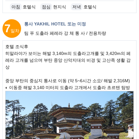
아침
호텔식
점심
현지식
저녁
호텔식
통사 YAKHIL HOTEL 또는 미정
7
일차
팀 푸 도출라 페레라 강 체 통 사 / 전용차량
호텔 조식후
히말라야가 보이는 해발 3,140m의 도출라고개를 및 3,420m의 페
레라 고개를 넘으며 부탄 중앙 산악지대의 비경 및 고산족 생활 감
상
중앙 부탄의 중심지 통사로 이동 (약 5~6시간 소요/ 해발 2,316M)
◐ 이동중 해발 3,140 미터의 도출라 고개에서 도출라 초르텐 탐방