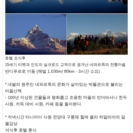
호텔 조식후
15세기 티벳과 인도의 실크로드 교역으로 생겨난 네와르족의 전통마을
반디푸르로 이동 (해발 1,030m/ 80km - 3시간 소요)
* 네팔의 원주민 네와르족의 문화가 살아있는 박물관으로 불리는
마을산책
- 100년 이상된 건물들과 평화롭고 조용한 마을의 빈더바서니 힌두
사원, 커득 데비 사원, 카페 등을 돌아본다.
* 저녁시간 타니마이 사원 전망대 구릉체 힐에 올라 히말라야의 일
몰감상
석식후 호텔 휴식