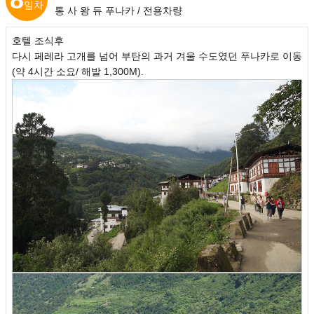
일차
통 사 왕 듀 푸나카 / 전용차량
호텔 조식후
다시 페레라 고개를 넘어 부탄의 과거 겨울 수도였던 푸나카로 이동
(약 4시간 소요/ 해발 1,300M).