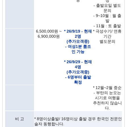
공
정
- 출발요일 별도
문의
- 9~10월 : 월 출
발
- 11월 : 토 출발
6,500,000원 ~
* 26/9
/19
- 현재
* 극성수기/ 연휴
6,900,000원
2명
기간
(추가모객중)
별도문의
- 여성1분 룸조
인 가능
* 26/9
/29
- 현재
4명
(추가모객중)
- 6명부터 출발
확정
* 12월~2월 중순
- 부탄의 눈오는
시기로 여행을
추천하지 않습니
다.
비 고
* 8명이상출발/ 16명이상 출발 경우 한국인 전문인
솔자 동행합니다.