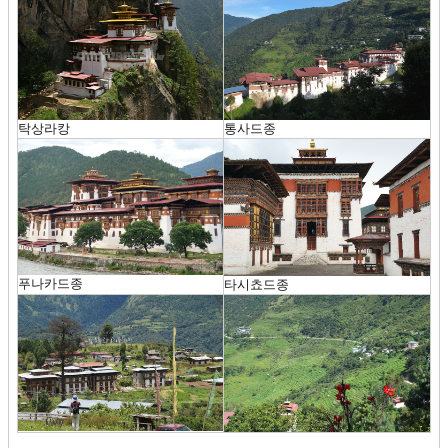
탁상라캉
통사드종
푸나카드종
타시쵸드종